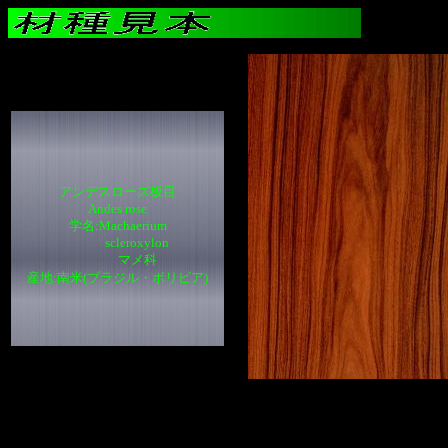
アンデスローズ板目
Andes rose
学名:Machaerium
scleroxylon
マメ科
産地:南米(ブラジル・ボリビア)