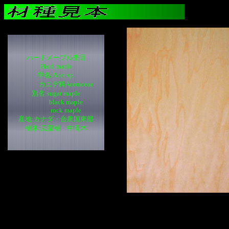
ハードメープル杢目
Hard maple
学名:Acer sp.
カエデ科Aceraceae
別名:sugar maple
black maple
rock maple
産地:カナダ・合衆国東部
樹木:広葉樹 中高木