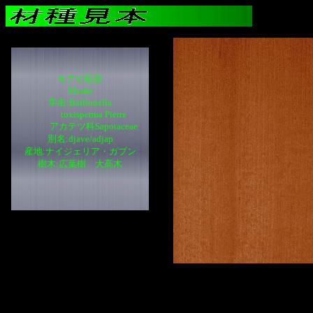
モアビ柾目
Moabi
学名:Baillonella
toxisperma Pierre
アカテツ科Sapotaceae
別名:djave/adjap
産地:ナイジェリア・ガブン
樹木:広葉樹 大高木