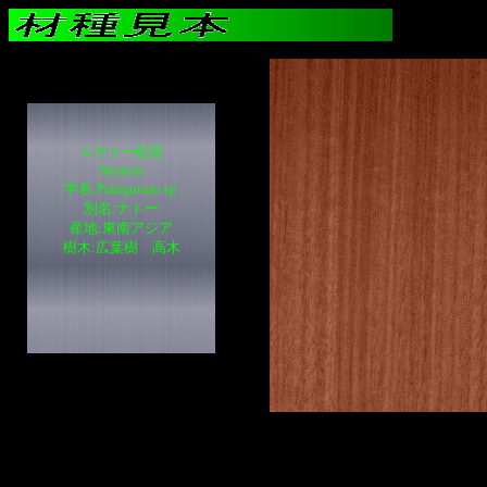
ニヤトー柾目
Nyatoh
学名:Palaquium sp.
別名:ナトー
産地:東南アジア
樹木:広葉樹 高木