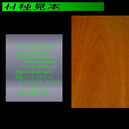
サペリマホガニー板目
Sapele mahogany
学名:Entandrophragma
cylindricum Sprague
センダン科Meliacese
別名:aboudikro/sapelli
産地:コートジボアール
ナイジェリア・ウガンダ
カメルーン
樹木:広葉樹 高木