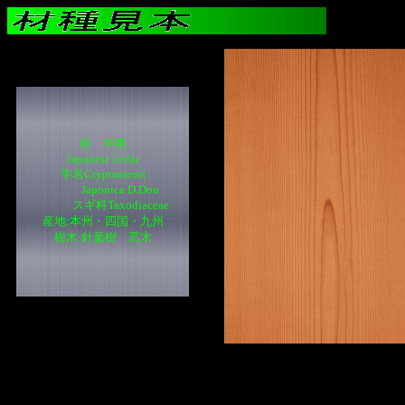
杉 中杢
Japanese cedar
学名Cryptomeria
Japonica D.Don
スギ科Taxodiaceae
産地:本州・四国・九州
樹木:針葉樹 高木