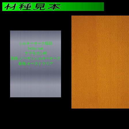
シルキーオーク柾目
Sylky oak
ヤマモガシ科
別名:ノーザンシルキーオーク
産地:オーストラリア