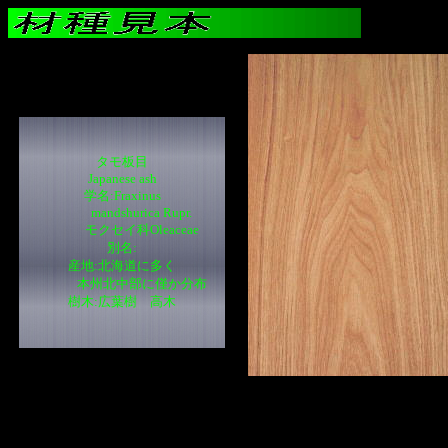
タモ板目
Japanese ash
学名:Fraxinus
mandshurica Rupr.
モクセイ科Oleaceae
別名:
産地:北海道に多く
本州北中部に僅か分布
樹木:広葉樹 高木