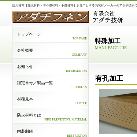
防火材料【難燃材料・準不燃材料・不燃材料】を専門とする内装材メーカーのアダチ技研
トップページ
TOP PAGE
特殊加工
MANUFACTURE
会社概要
COMPANY
お知らせ
INFORMATION
有孔加工
認定番号／製品一覧
PRODUCTS
材種見本
SAMPLE
防火材料とは
FIRE PREVENTIVE MATERIAL
内装制限
RESTRIKTION