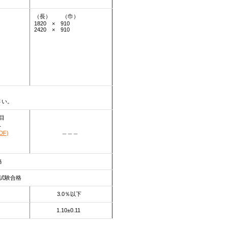
（長） （巾）
1820 × 910
2420 × 910
さい。
目
み
＿＿＿
F)
格
離試験合格
3.0％以下
1.10±0.11