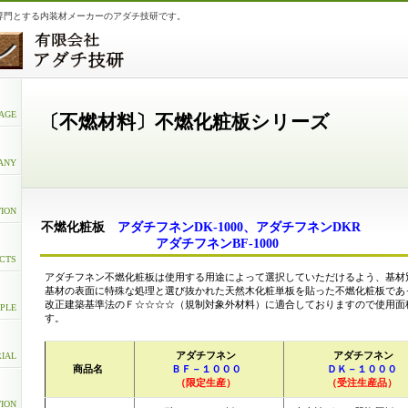
専門とする内装材メーカーのアダチ技研です。
PAGE
〔不燃材料〕不燃化粧板シリーズ
ANY
ION
不燃化粧板
アダチフネンDK-1000、アダチフネンDKR
アダチフネンBF-1000
CTS
アダチフネン不燃化粧板は使用する用途によって選択していただけるよう、基材
基材の表面に特殊な処理と選び抜かれた天然木化粧単板を貼った不燃化粧板であ
改正建築基準法のＦ☆☆☆☆（規制対象外材料）に適合しておりますので使用面
PLE
す。
アダチフネン
アダチフネン
RIAL
商品名
ＢＦ－１０００
ＤＫ－１０００
（限定生産）
（受注生産品）
TION