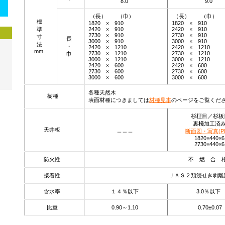
8.0
9.0
（長） （巾）
（長） （巾）
標
1820 × 910
1820 × 910
準
2420 × 910
2420 × 910
2730 × 910
2730 × 910
寸
長
3000 × 910
3000 × 910
法
・
2420 × 1210
2420 × 1210
mm
2730 × 1210
2730 × 1210
巾
3000 × 1210
3000 × 1210
2420 × 600
2420 × 600
2730 × 600
2730 × 600
3000 × 600
3000 × 600
各種天然木
樹種
表面材種につきましては
材種見本
のページをご覧くだ
杉柾目／杉板
裏棧加工済
天井板
＿＿＿
断面図・写真(PD
1820×440×6
2730×440×6
防火性
不 燃 合 
接着性
ＪＡＳ２類浸せき剥
含水率
１４％以下
3.0％以下
比重
0.90～1.10
0.70±0.07