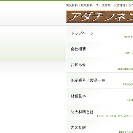
防火材料【難燃材料・準不燃材料・不燃材料】を
トップページ
TOP 
会社概要
COMP
お知らせ
INFORMAT
認定番号／製品一覧
PRODU
材種見本
SAM
防火材料とは
FIRE PREVENTIVE MATE
内装制限
RESTRIK