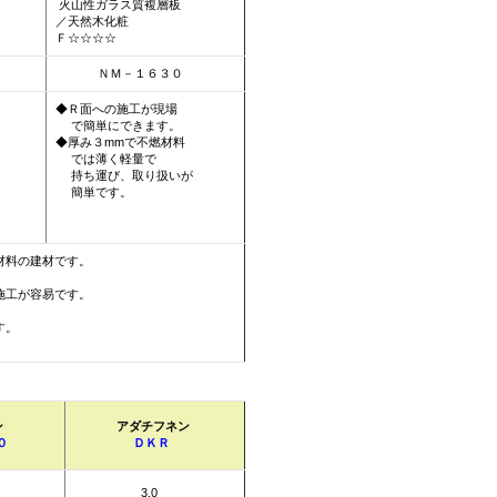
火山性ガラス質複層板
／天然木化粧
Ｆ☆☆☆☆
ＮＭ－１６３０
◆Ｒ面への施工が現場
で簡単にできます。
◆厚み３mmで不燃材料
では薄く軽量で
持ち運び、取り扱いが
簡単です。
材料の建材です。
施工が容易です。
す。
ン
アダチフネン
０
ＤＫＲ
3.0