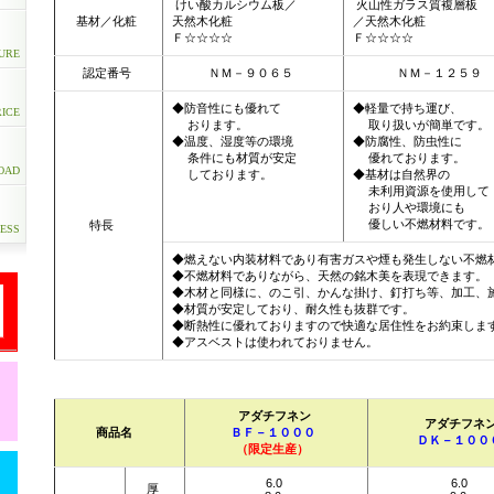
けい酸カルシウム板／
火山性ガラス質複層板
基材／化粧
天然木化粧
／天然木化粧
Ｆ☆☆☆☆
Ｆ☆☆☆☆
URE
認定番号
ＮＭ－９０６５
ＮＭ－１２５９
◆防音性にも優れて
◆軽量で持ち運び、
RICE
おります。
取り扱いが簡単です。
◆温度、湿度等の環境
◆防腐性、防虫性に
条件にも材質が安定
優れております。
OAD
しております。
◆基材は自然界の
未利用資源を使用して
おり人や環境にも
優しい不燃材料です。
特長
ESS
◆燃えない内装材料であり有害ガスや煙も発生しない不燃
◆不燃材料でありながら、天然の銘木美を表現できます。
◆木材と同様に、のこ引、かんな掛け、釘打ち等、加工、
◆材質が安定しており、耐久性も抜群です。
◆断熱性に優れておりますので快適な居住性をお約束しま
◆アスベストは使われておりません。
アダチフネン
アダチフネ
商品名
ＢＦ－１０００
ＤＫ－１００
（限定生産）
6.0
6.0
厚